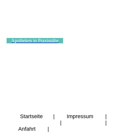
Apotheken in Praxisnähe
Startseite
|
Impressum
|
Datenschutz
|
Kontakt
|
Anfahrt
|
Seite weiterempfehlen